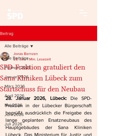
Beitrag
Alle Beiträge
Jonas Bernzen
Alle Beiträge
28. Jan.
1 Min. Lesezeit
SPD-Fraktion gratuliert den
Februar 2026
Sana Kliniken Lübeck zum
Januar 2026
März 2026
Startschuss für den Neubau
April 2026
28. Januar 2026, Lübeck:
 Die SPD-
Mai 2026
Fraktion in der Lübecker Bürgerschaft 
begrüßt ausdrücklich die Freigabe des 
Juni 2026
lange geplanten Ersatzneubaus des 
Juli 2026
Hauptgebäudes der Sana Kliniken 
Lübeck. Das Ministerium für Justiz und 