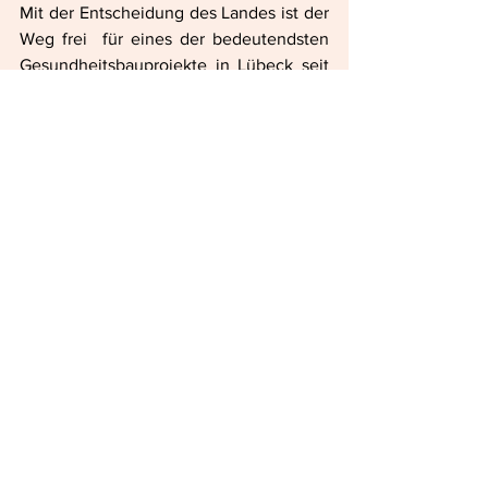
Mit der Entscheidung des Landes ist der 
Weg frei  für eines der bedeutendsten 
Gesundheitsbauprojekte in Lübeck seit 
Jahrzehnten –  ein starkes Signal für die 
Zukunft der medizinischen Versorgung.
Gleichstellung & Gesundheit
Januar 2026
Kommentare
Kommentar verfassen...