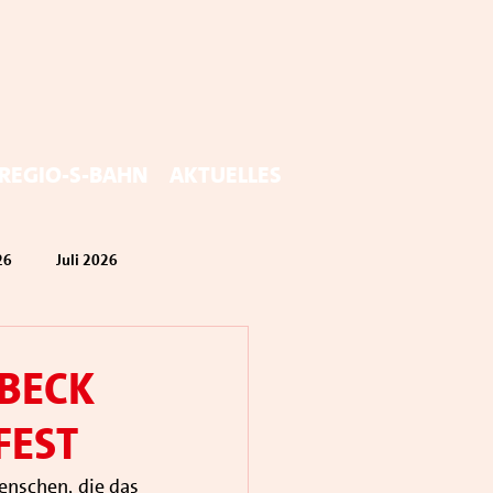
Regio-S-Bahn
Aktuelles
26
Juli 2026
beck
Fest
nschen, die das 