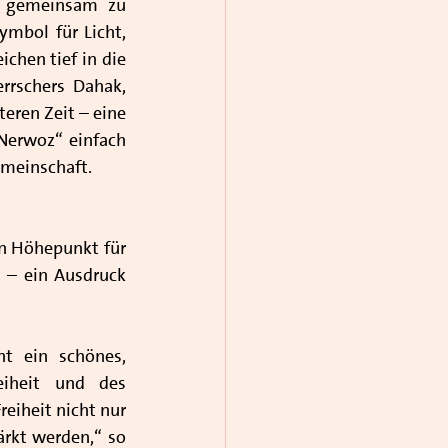
 gemeinsam zu 
mbol für Licht, 
hen tief in die 
rschers Dahak, 
ren Zeit – eine 
Nerwoz“ einfach 
emeinschaft.
n Höhepunkt für 
 – ein Ausdruck 
t ein schönes, 
iheit und des 
eiheit nicht nur 
rkt werden,“ so 