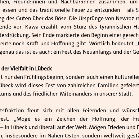
ien, Freund:innen und Nachbar:innen zusammen, um
u essen und das traditionelle Feuer zu entzünden – als Sy
g des Guten über das Böse. Die Ursprünge von Newroz reic
ende von Kawa erzählt vom Sturz des tyrannischen Her
erdrückung. Sein Ende markierte den Beginn einer gerechte
heute noch Kraft und Hoffnung gibt. Wörtlich bedeutet „
 genau das ist es auch: ein Fest des Neuanfangs und der G
der Vielfalt in Lübeck
t nur den Frühlingsbeginn, sondern auch einen kulturelle
übeck wird dieses Fest von zahlreichen Familien gefeiert
tums und des friedlichen Miteinanders in unserer Stadt.
tsfraktion freut sich mit allen Feiernden und wünsch
-Fest. „Möge es ein Zeichen der Hoffnung, der Fre
in Lübeck und überall auf der Welt. Mögen Frieden und Fr
n, insbesondere im Nahen Osten, sondern weltweit gestä