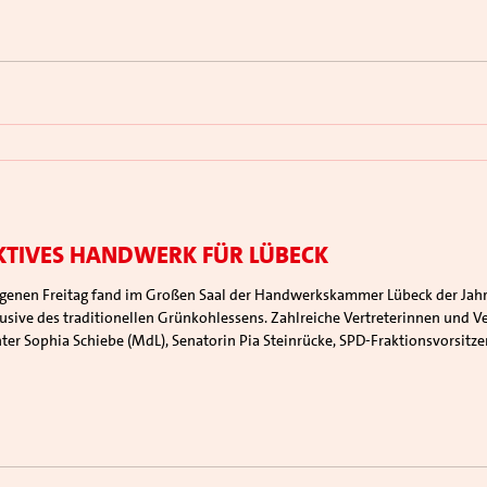
ktives Handwerk für Lübeck
usive des traditionellen Grünkohlessens. Zahlreiche Vertreterinnen und Ve
ter Sophia Schiebe (MdL), Senatorin Pia Steinrücke, SPD‑Fraktionsvorsitze
hn und Julian Lange. Festredner des Abends war SPD‑Genera