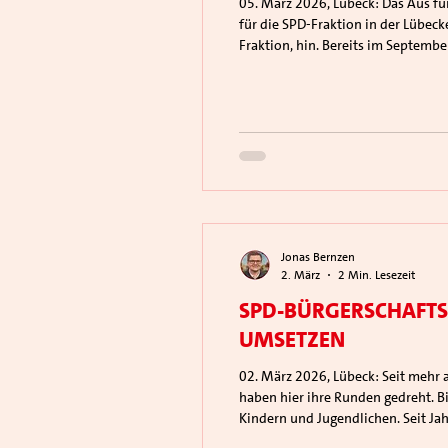
05. März 2026, Lübeck: Das Aus für den geplanten gemeinsamen Leitstellen‑Neubau von Polizei und Feuerwehr sorgt für Enttäuschung, kommt
für die SPD‑Fraktion in der Lübeck
Fraktion, hin. Bereits im Septembe
forderte damals Sicherheitsstandard
Jonas Bernzen
2. März
2 Min. Lesezeit
SPD-Bürgerschafts
umsetzen
02. März 2026, Lübeck: Seit mehr als 60 Jahren gibt es auf dem Meesenplatz die Jugendverkehrsschule. Generationen von Lübecker:innnen
haben hier ihre Runden gedreht. B
Kindern und Jugendlichen. Seit Ja
Bauausschusses wurde der Vorsch