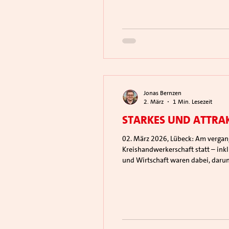
Jonas Bernzen
2. März
1 Min. Lesezeit
Starkes und attra
02. März 2026, Lübeck: Am vergangenen Freitag fand im Großen Saal der Handwerkskammer Lübeck der Jahresempfang der
Kreishandwerkerschaft statt – inkl
und Wirtschaft waren dabei, darun
Bürgerschaftsmitglieder Frank Za