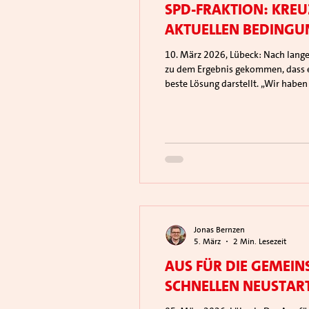
SPD-Fraktion: Kre
aktuellen Bedingun
10. März 2026, Lübeck: Nach langen Beratungen in den Gremien und intensiven Diskussionen in der Fraktion ist die SPD‑Bürgerschaftsfraktion
zu dem Ergebnis gekommen, dass 
beste Lösung darstellt. „Wir habe
Kreuzungsknotens mit Lichtsignala
Jonas Bernzen
5. März
2 Min. Lesezeit
Aus für die gemein
schnellen Neustar