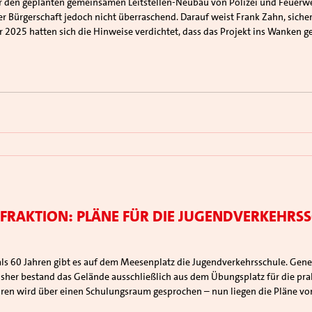
er Bürgerschaft jedoch nicht überraschend. Darauf weist Frank Zahn, sicher
r 2025 hatten sich die Hinweise verdichtet, dass das Projekt ins Wanken g
s für ihre Leitstelle, die au
fraktion: Pläne für die Jugendverkehrss
isher bestand das Gelände ausschließlich aus dem Übungsplatz für die pr
hren wird über einen Schulungsraum gesprochen – nun liegen die Pläne vor.
lag der Verwaltung einstimmig angenommen.